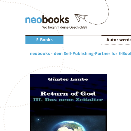
E-Books
Autor werd
neobooks - dein Self-Publishing-Partner für E-Boo