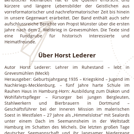
kürzere und längere Lebensbilder der Geistlichen aus
vorreformatorischer und nachreformatorischer Zeit bis hinein
in unsere Gegenwart erarbeitet. Der Band enthält auch sehr
aufschlussreiche Berichte von Propst Münster über die ersten
Jahre nach dem 2. Weltkrieg in Grevesmühlen. Die Texte sind
eine Fundgrube für historisch Interessierte und
Heimatfreunde.
Über Horst Lederer
Autor Horst Lederer: Lehrer im Ruhestand – lebt in
Grevesmühlen (Meckl)
Herausgeber: Geburtsjahrgang 1935 – Kriegskind – Jugend im
Nachkriegs-Mecklenburg. – fünf Jahre harte Schule im
Rauhen Haus in Hamburg-Horn: Ausbildung zum Diakon und
Wohlfahrtspfleger – Fürsorger bei jungen Bergleuten,
Stahlwerkern und Bierbrauern in Dortmund –
Geschäftsführer bei der Inneren Mission im malerischen
Soest in Westfalen – 27 Jahre als „Himmelslotse“ mit Sealords
unter einem Dach im Seemannsheim in der Weltstadt
Hamburg im Schatten des Michels. Die letzten großen Tage
deutscher Seemannschaft und ihr langsamer Niedergang