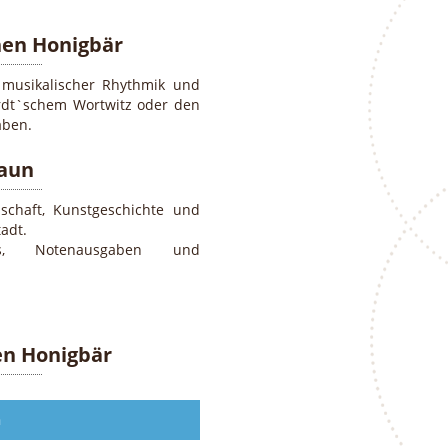
nen Honigbär
 musikalischer Rhythmik und
rdt`schem Wortwitz oder den
aben.
raun
nschaft, Kunstgeschichte und
adt.
CDs, Notenausgaben und
en Honigbär
n